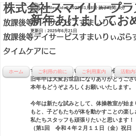
株式会社スマイリープラ
smileykids8
2022年1月8日
読了時間: 3分
新年あけましてお
放課後等デイサービスすまいりぃ
更新日：
2025年6月21日
放課後等デイサービスすまいりぃぷら
タイムケアにこ
すまいりぃ、すまいりぃぷらすの保護者の
ホーム
ご利用の前に
ご利用案内
活動内
旧年中は大変お世話になりありがとうござ
本年もどうぞよろしくお願いいたします。
今年は新たな試みとして、体操教室が始ま
もと、子どもたちが体を動かすことの楽し
私たちスタッフも頑張りたいと思います！
（第1回　令和４年２月１１日（金）祝日　